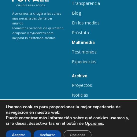
Transparencia
Blog
Acercamos la cirugía a las zonas
más necesitadas del tercer
En los medios
mundo.
Formamos personal de quirófano,
Próstata
cirujanos y ayudantes para
mejorar la asistencia médica.
Multimedia
Testimonios
Experiencias
Archivo
Proyectos
Noticias
Usamos cookies para proporcionar la mejor experiencia de
Política de Privacidad
Política de Cookies
navegación en nuestra web.
Puede encontrar más información sobre qué cookies usamos y,
Copyright © 2024 surgforall.org
si lo desea, desactivarlas en el botón de
Opciones
.
Aceptar
Rechazar
Opciones