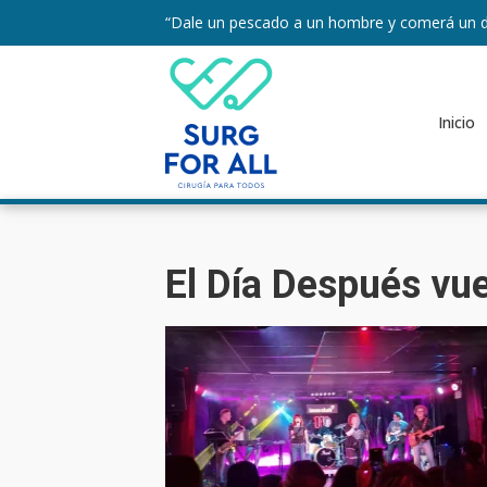
“Dale un pescado a un hombre y comerá un d
Inicio
El Día Después vue