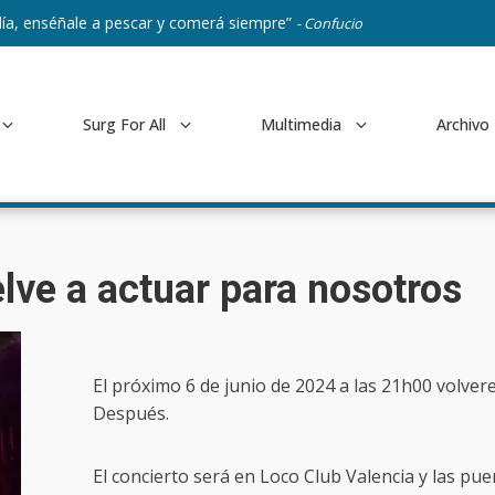
ía, enséñale a pescar y comerá siempre”
- Confucio
Surg For All
Multimedia
Archivo
lve a actuar para nosotros
El próximo 6 de junio de 2024 a las 21h00 volver
Después.
El concierto será en Loco Club Valencia y las puer