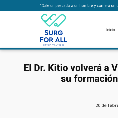
“Dale un pescado a un hombre y comerá un d
Inicio
El Dr. Kitio volverá a
su formación 
20 de febr