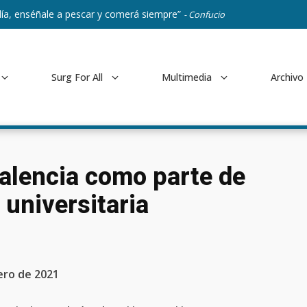
ía, enséñale a pescar y comerá siempre”
- Confucio
Surg For All
Multimedia
Archivo
 Valencia como parte de
universitaria
ero de 2021