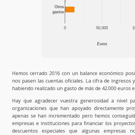
Otros
gastos
0
50,000
1
Euros
Hemos cerrado 2016 con un balance económico positi
nos pasen las cuentas oficiales. La cifra de ingresos 
habiendo realizado un gasto de más de 42.000 euros e
Hay que agradecer vuestra generosidad a nivel pa
organizaciones que han apoyado directamente proy
apenas se han incrementado pero hemos conseguido
empresas e instituciones para financiar los proyecto
descuentos especiales que algunas empresas n