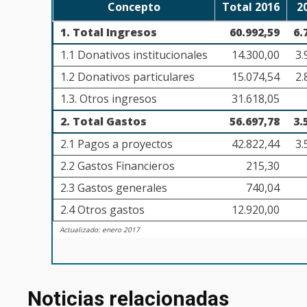
Concepto
Total 2016
2
1. Total Ingresos
60.992,59
6.
1.1 Donativos institucionales
14.300,00
3.
1.2 Donativos particulares
15.074,54
2.
1.3. Otros ingresos
31.618,05
2. Total Gastos
56.697,78
3.
2.1 Pagos a proyectos
42.822,44
3.
2.2 Gastos Financieros
215,30
2.3 Gastos generales
740,04
2.4 Otros gastos
12.920,00
Actualizado: enero 2017
Noticias relacionadas