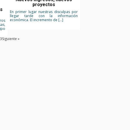
proyectos
as
En primer lugar nuestras disculpas por
llegar tarde con la información
económica. El incremento de […]
ros
as,
ipo
3
Siguiente »