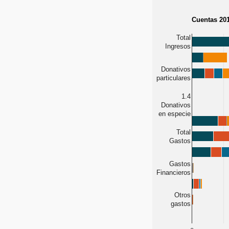
Cuentas 20
Total
Ingresos
Donativos
particulares
1.4
Donativos
en especie
Total
Gastos
Gastos
Financieros
Otros
gastos