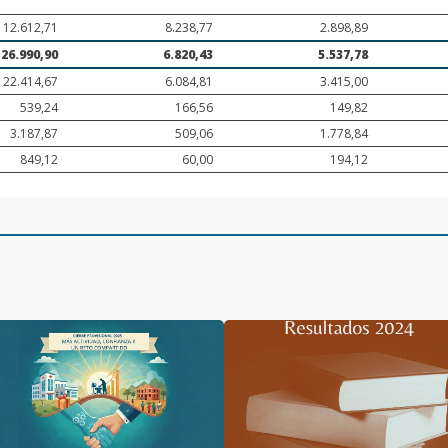
12.612,71
8.238,77
2.898,89
26.990,90
6.820,43
5.537,78
22.414,67
6.084,81
3.415,00
539,24
166,56
149,82
3.187,87
509,06
1.778,84
849,12
60,00
194,12