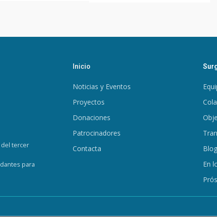
Inicio
Surg
Noticias y Eventos
Equi
Proyectos
Col
Donaciones
Obje
Patrocinadores
Tran
del tercer
Contacta
Blo
En l
udantes para
Prós