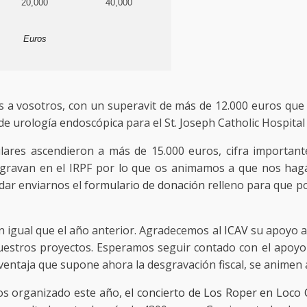
20,000
40,000
Euros
s a vosotros, con un superavit de más de 12.000 euros que
de urología endoscópica para el St. Joseph Catholic Hospita
ulares ascendieron a más de 15.000 euros, cifra importa
sgravan en el IRPF por lo que os animamos a que nos hag
idar enviarnos el
formulario de donación
relleno para que p
 igual que el año anterior. Agradecemos al
ICAV
su apoyo a
uestros proyectos. Esperamos seguir contado con el apoyo
ventaja que supone ahora la desgravación fiscal, se animen 
os organizado este año,
el concierto de Los Roper en Loco 