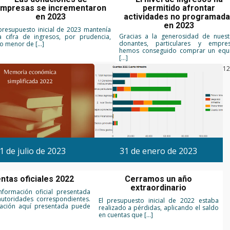
mpresas se incrementaron
permitido afrontar
en 2023
actividades no programad
en 2023
presupuesto inicial de 2023 mantenía
Gracias a la generosidad de nuest
a cifra de ingresos, por prudencia,
donantes, particulares y empres
go menor de […]
hemos conseguido comprar un equ
[…]
1
2
1 de julio de 2023
31 de enero de 2023
ntas oficiales 2022
Cerramos un año
extraordinario
nformación oficial presentada
autoridades correspondientes.
El presupuesto inicial de 2022 estaba
ación aquí presentada puede
realizado a pérdidas, aplicando el saldo
en cuentas que […]