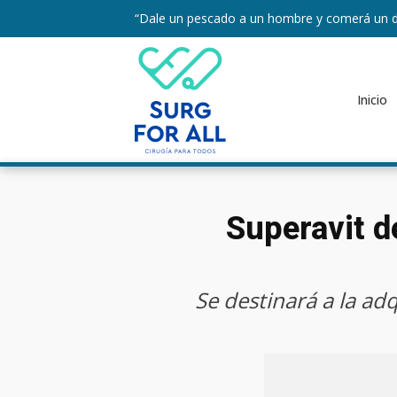
“Dale un pescado a un hombre y comerá un d
Inicio
Superavit d
Se destinará a la ad