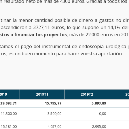
resultado neto de más de 4300 euros. Gracias a todos los qu
nar la menor cantidad posible de dinero a gastos no diri
 ascendieron a 3727,11 euros, lo que supone un 14,1% del 
tos a financiar los proyectos
, más de 22.000 euros en 201
amos el pago del instrumental de endoscopia urológica pa
uros, es un buen momento para hacer vuestra aportación.
2019
2019T1
2019T2
2
39.093,71
15.795,77
5.893,89
11.300,00
3.500,00
0,00
15.181,00
4.057,00
2.995,00