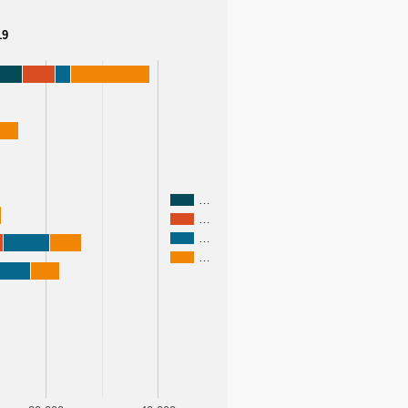
19
…
…
…
…