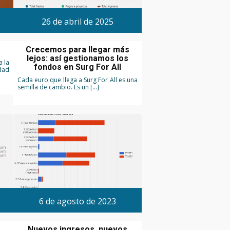
26 de abril de 2025
Crecemos para llegar más
lejos: así gestionamos los
 la
fondos en Surg For All
idad
Cada euro que llega a Surg For All es una
semilla de cambio. Es un […]
6 de agosto de 2023
Nuevos ingresos, nuevos