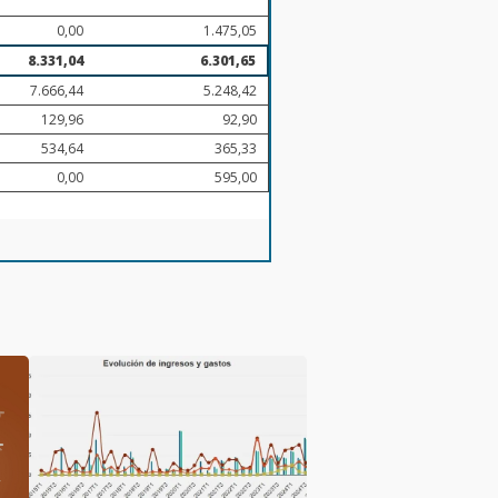
0,00
1.475,05
8.331,04
6.301,65
7.666,44
5.248,42
129,96
92,90
534,64
365,33
0,00
595,00