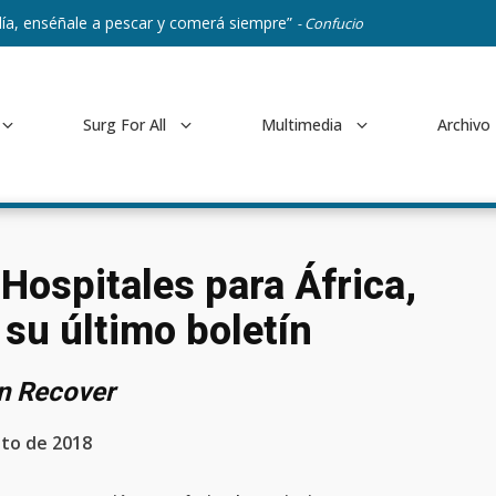
ía, enséñale a pescar y comerá siempre”
- Confucio
Surg For All
Multimedia
Archivo
Hospitales para África,
su último boletín
n Recover
to de 2018