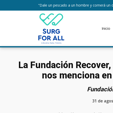
“Dale un pescado a un hombre y comerá un d
Inicio
La Fundación Recover, 
nos menciona en 
Fundació
31 de agos