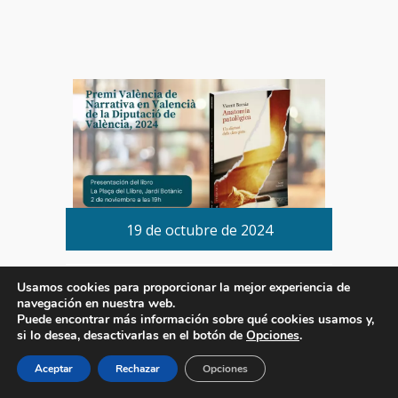
19 de octubre de 2024
Vicent Borràs: Literatura y
Usamos cookies para proporcionar la mejor experiencia de
Solidaridad Unen Fuerzas
navegación en nuestra web.
El 18 de octubre de 2024, en la sala Alfons el
Puede encontrar más información sobre qué cookies usamos y,
Magnànim del Centre Cultural […]
si lo desea, desactivarlas en el botón de
Opciones
.
Aceptar
Rechazar
Opciones