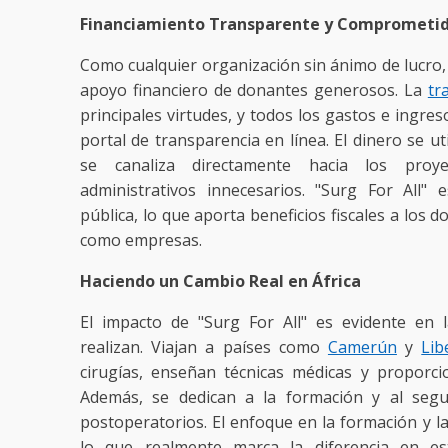
Financiamiento Transparente y Comprometi
Como cualquier organización sin ánimo de lucro, 
apoyo financiero de donantes generosos. La
tr
principales virtudes, y todos los gastos e ingre
portal de transparencia en línea. El dinero se ut
se canaliza directamente hacia los proy
administrativos innecesarios. "Surg For All" e
pública, lo que aporta beneficios fiscales a los d
como empresas.
Haciendo un Cambio Real en África
El impacto de "Surg For All" es evidente en 
realizan. Viajan a países como
Camerún
y
Lib
cirugías, enseñan técnicas médicas y proporci
Además, se dedican a la formación y al segu
postoperatorios. El enfoque en la formación y la
lo que realmente marca la diferencia en es